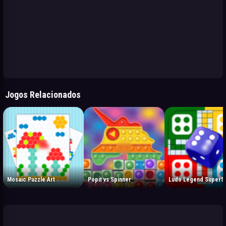
Jogos Relacionados
Mosaic Puzzle Art
Popit vs Spinner
Ludo Legend SuperSt