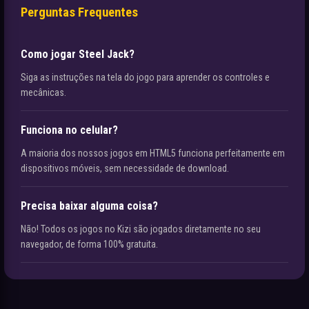
Perguntas Frequentes
Como jogar Steel Jack?
Siga as instruções na tela do jogo para aprender os controles e
mecânicas.
Funciona no celular?
A maioria dos nossos jogos em HTML5 funciona perfeitamente em
dispositivos móveis, sem necessidade de download.
Precisa baixar alguma coisa?
Não! Todos os jogos no Kizi são jogados diretamente no seu
navegador, de forma 100% gratuita.