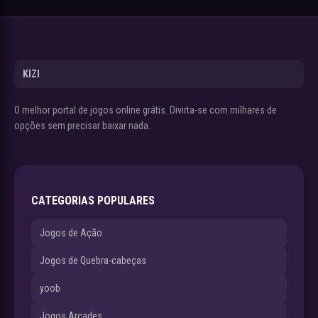
KIZI
O melhor portal de jogos online grátis. Divirta-se com milhares de
opções sem precisar baixar nada.
CATEGORIAS POPULARES
Jogos de Ação
Jogos de Quebra-cabeças
yoob
Jogos Arcades