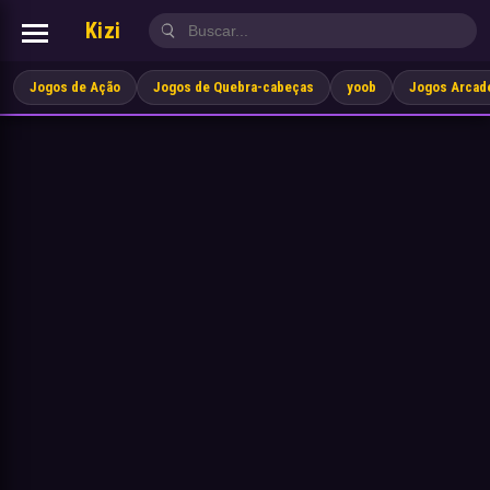
Kizi
Jogos de Ação
Jogos de Quebra-cabeças
yoob
Jogos Arcad