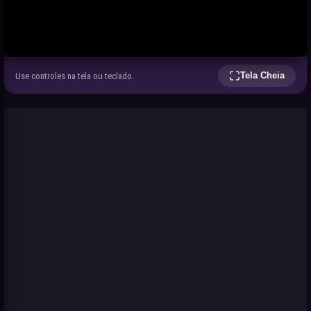
Tela Cheia
Use controles na tela ou teclado.