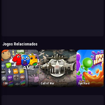
Jogos Relacionados
100
Call of War
Dye Hard