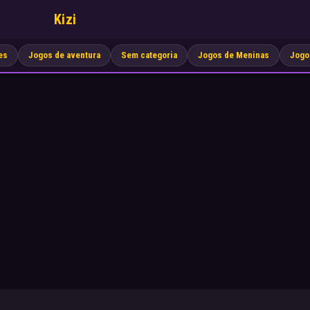
Kizi
es
Jogos de aventura
Sem categoria
Jogos de Meninas
Jogo