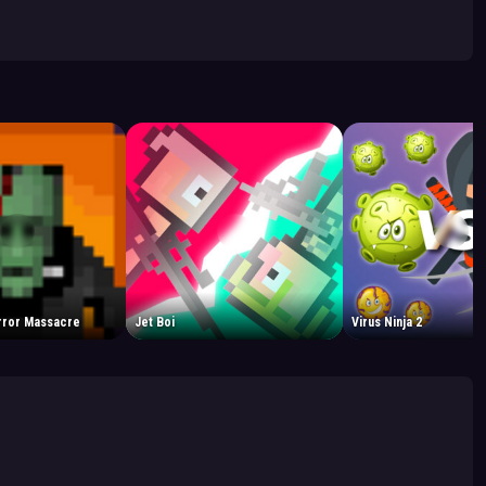
rror Massacre
Jet Boi
Virus Ninja 2