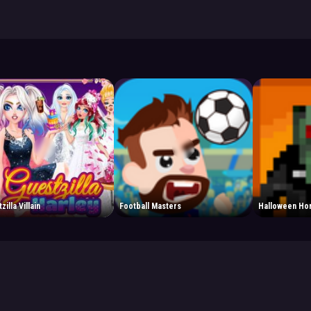
zilla Villain
Football Masters
Halloween Ho