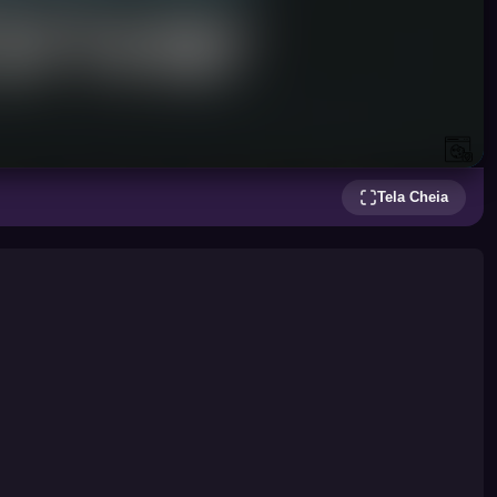
Tela Cheia