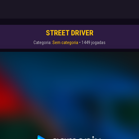
STREET DRIVER
Categoria:
Sem categoria
• 1449 jogadas