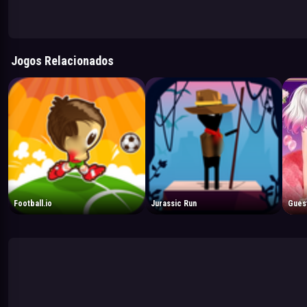
Jogos Relacionados
Football.io
Jurassic Run
Guest