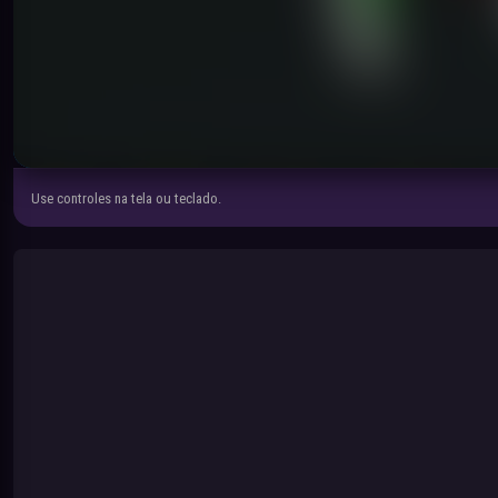
Use controles na tela ou teclado.