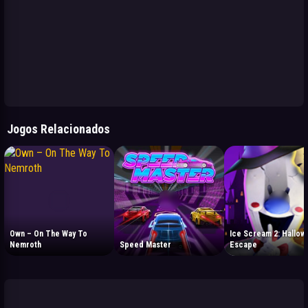
Jogos Relacionados
Own – On The Way To
Ice Scream 2: Hallow
Nemroth
Speed Master
Escape