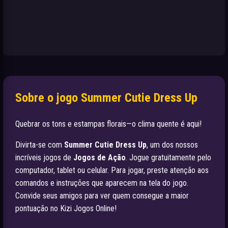
Sobre o jogo Summer Cutie Dress Up
Quebrar os tons e estampas florais—o clima quente é aqui!
Divirta-se com
Summer Cutie Dress Up
, um dos nossos
incríveis jogos de
Jogos de Ação
. Jogue gratuitamente pelo
computador, tablet ou celular. Para jogar, preste atenção aos
comandos e instruções que aparecem na tela do jogo.
Convide seus amigos para ver quem consegue a maior
pontuação no Kizi Jogos Online!