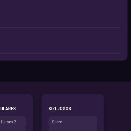
PULARES
KIZI JOGOS
e Heroes 2
Sobre