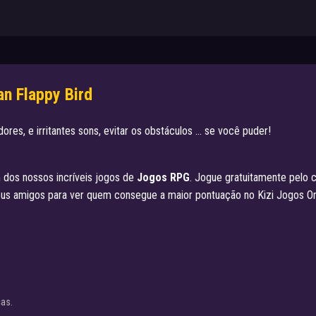
an Flappy Bird
ores, e irritantes sons, evitar os obstáculos … se você puder!
m dos nossos incríveis jogos de
Jogos RPG
. Jogue gratuitamente pelo c
us amigos para ver quem consegue a maior pontuação no Kizi Jogos On
cas.