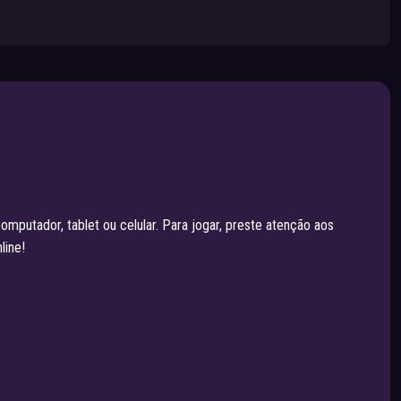
omputador, tablet ou celular. Para jogar, preste atenção aos
line!