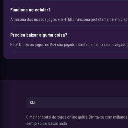
Funciona no celular?
A maioria dos nossos jogos em HTML5 funciona perfeitamente em disp
Precisa baixar alguma coisa?
Não! Todos os jogos no Kizi são jogados diretamente no seu navegador,
KIZI
O melhor portal de jogos online grátis. Divirta-se com milhare
sem precisar baixar nada.