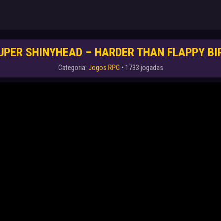
UPER SHINYHEAD – HARDER THAN FLAPPY BI
Categoria:
Jogos RPG
• 1733 jogadas