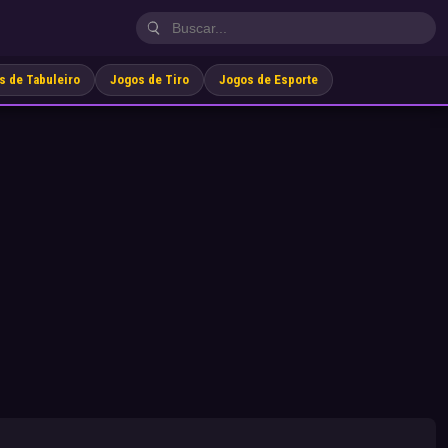
s de Tabuleiro
Jogos de Tiro
Jogos de Esporte