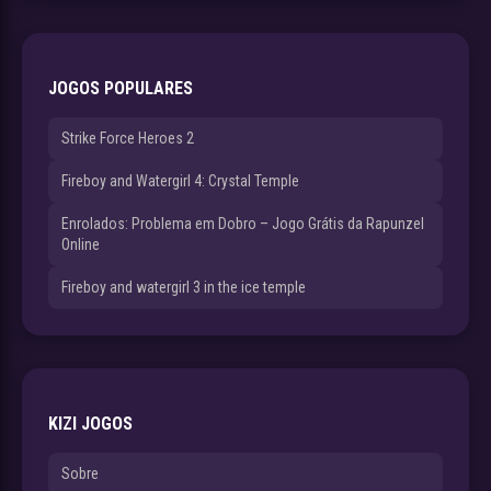
JOGOS POPULARES
Strike Force Heroes 2
Fireboy and Watergirl 4: Crystal Temple
Enrolados: Problema em Dobro – Jogo Grátis da Rapunzel
Online
Fireboy and watergirl 3 in the ice temple
KIZI JOGOS
Sobre