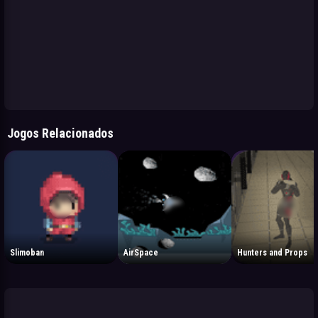
Jogos Relacionados
Slimoban
AirSpace
Hunters and Props