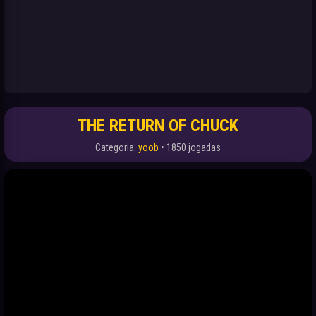
THE RETURN OF CHUCK
Categoria:
yoob
• 1850 jogadas