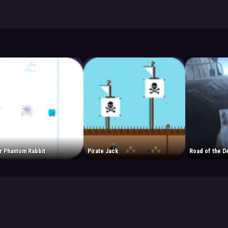
r Phantom Rabbit
Pirate Jack
Road of the D