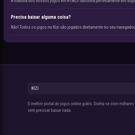
A maioria dos nossos jogos em HTML5 funciona perfeitamente em disp
Precisa baixar alguma coisa?
Não! Todos os jogos no Kizi são jogados diretamente no seu navegador,
KIZI
O melhor portal de jogos online grátis. Divirta-se com milhare
sem precisar baixar nada.