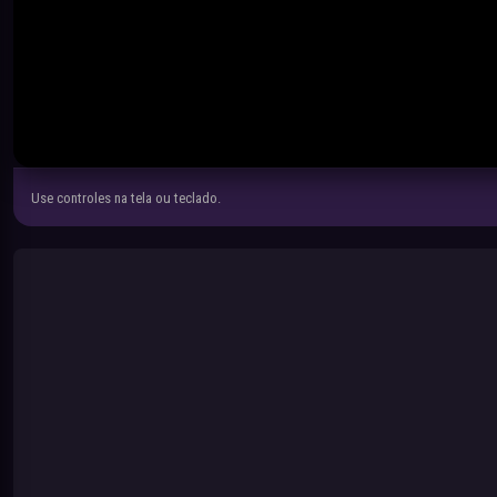
Use controles na tela ou teclado.