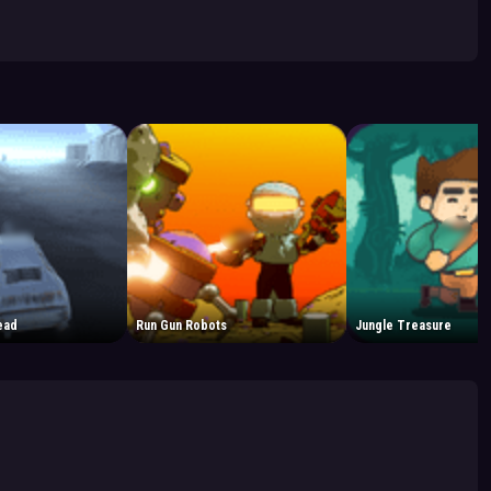
ead
Run Gun Robots
Jungle Treasure