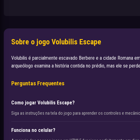
Sobre o jogo Volubilis Escape
Volubilis é parcialmente escavado Berbere e a cidade Romana em
arqueólogo examina a história contida no prédio, mas ele se perd
Perguntas Frequentes
Como jogar Volubilis Escape?
Siga as instruções na tela do jogo para aprender os controles e mecâni
Funciona no celular?