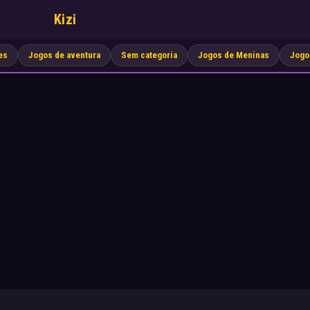
Kizi
es
Jogos de aventura
Sem categoria
Jogos de Meninas
Jogo