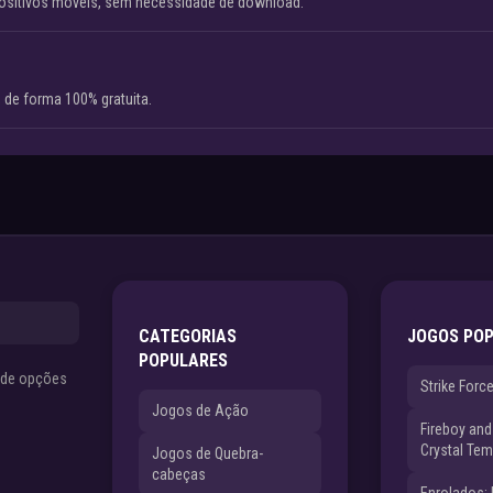
ositivos móveis, sem necessidade de download.
 de forma 100% gratuita.
CATEGORIAS
JOGOS PO
POPULARES
s de opções
Strike Forc
Jogos de Ação
Fireboy and 
Crystal Tem
Jogos de Quebra-
cabeças
Enrolados: