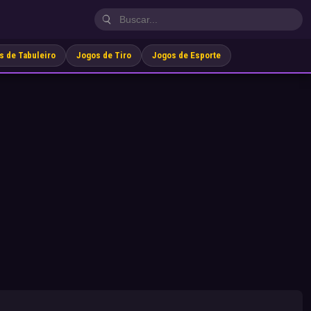
s de Tabuleiro
Jogos de Tiro
Jogos de Esporte