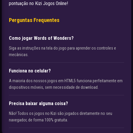
pontuação no Kizi Jogos Online!
Perguntas Frequentes
Como jogar Words of Wonders?
Siga as instruções na tela do jogo para aprender os controles e
mecânicas.
Funciona no celular?
A maioria dos nossos jogos em HTML5 funciona perfeitamente em
dispositivos móveis, sem necessidade de download.
Precisa baixar alguma coisa?
Não! Todos os jogos no Kizi são jogados diretamente no seu
navegador, de forma 100% gratuita.