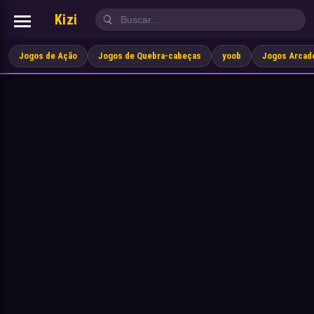
Kizi
Jogos de Ação
Jogos de Quebra-cabeças
yoob
Jogos Arcad