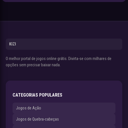
KIZI
O melhor portal de jogos online grátis. Divirta-se com milhares de
opções sem precisar baixar nada.
CATEGORIAS POPULARES
Jogos de Ação
Jogos de Quebra-cabeças