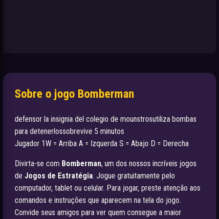
Sobre o jogo Bomberman
defensor la insignia del colegio de mounstrosutiliza bombas
para detenerlossobrevive 5 minutos
Jugador 1W = Arriba A = Izquerda S = Abajo D = Derecha
Divirta-se com
Bomberman
, um dos nossos incríveis jogos
de
Jogos de Estratégia
. Jogue gratuitamente pelo
computador, tablet ou celular. Para jogar, preste atenção aos
comandos e instruções que aparecem na tela do jogo.
Convide seus amigos para ver quem consegue a maior