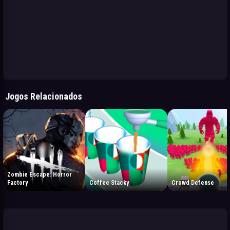
Jogos Relacionados
Zombie Escape: Horror
Factory
Coffee Stacky
Crowd Defense