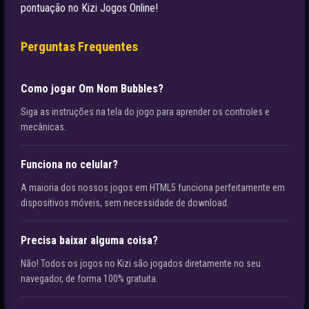
pontuação no Kizi Jogos Online!
Perguntas Frequentes
Como jogar Om Nom Bubbles?
Siga as instruções na tela do jogo para aprender os controles e
mecânicas.
Funciona no celular?
A maioria dos nossos jogos em HTML5 funciona perfeitamente em
dispositivos móveis, sem necessidade de download.
Precisa baixar alguma coisa?
Não! Todos os jogos no Kizi são jogados diretamente no seu
navegador, de forma 100% gratuita.