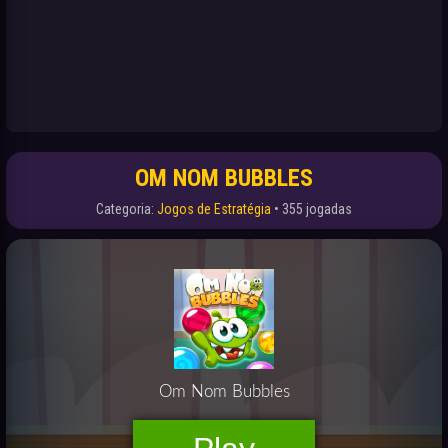
OM NOM BUBBLES
Categoria:
Jogos de Estratégia
• 355 jogadas