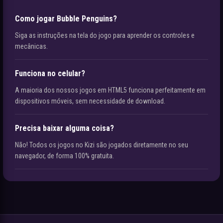
Como jogar Bubble Penguins?
Siga as instruções na tela do jogo para aprender os controles e
mecânicas.
Funciona no celular?
A maioria dos nossos jogos em HTML5 funciona perfeitamente em
dispositivos móveis, sem necessidade de download.
Precisa baixar alguma coisa?
Não! Todos os jogos no Kizi são jogados diretamente no seu
navegador, de forma 100% gratuita.