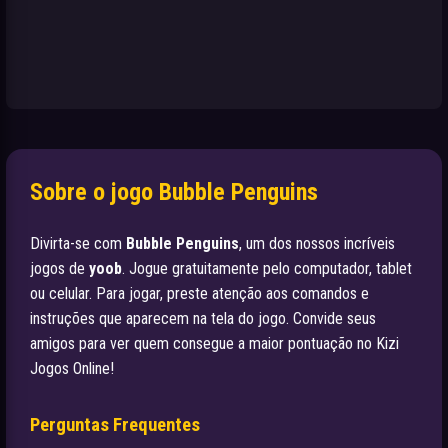
Sobre o jogo Bubble Penguins
Divirta-se com
Bubble Penguins
, um dos nossos incríveis
jogos de
yoob
. Jogue gratuitamente pelo computador, tablet
ou celular. Para jogar, preste atenção aos comandos e
instruções que aparecem na tela do jogo. Convide seus
amigos para ver quem consegue a maior pontuação no Kizi
Jogos Online!
Perguntas Frequentes