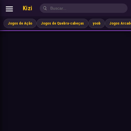
Kizi
Jogos de Ação
Jogos de Quebra-cabeças
yoob
Jogos Arcad