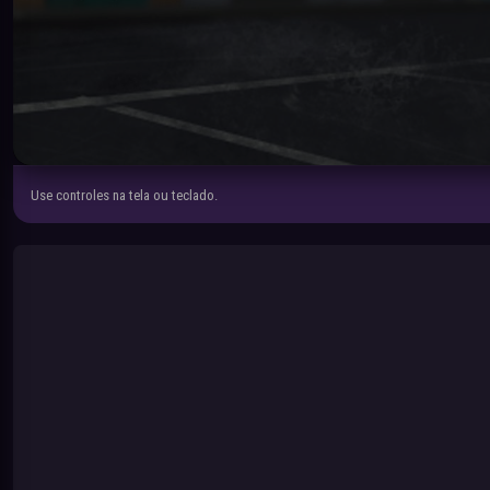
Use controles na tela ou teclado.