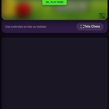
Tela Cheia
Use controles na tela ou teclado.