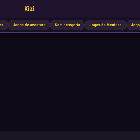
Kizi
es
Jogos de aventura
Sem categoria
Jogos de Meninas
Jogo