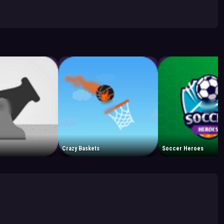
Crazy Baskets
Soccer Heroes