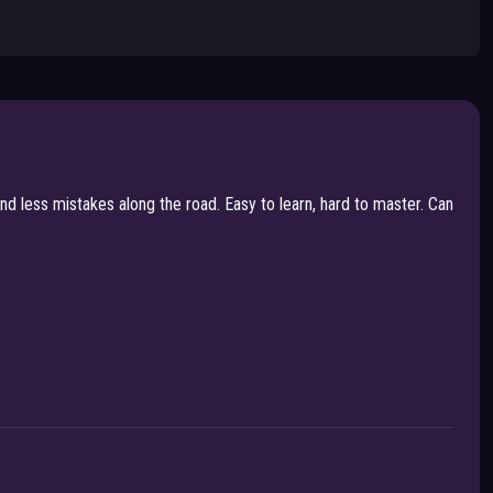
and less mistakes along the road. Easy to learn, hard to master. Can