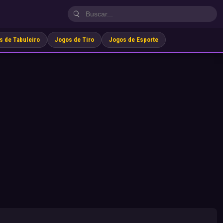
s de Tabuleiro
Jogos de Tiro
Jogos de Esporte