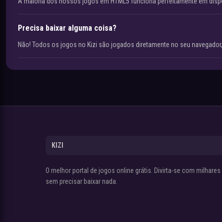
A maioria dos nossos jogos em HTML5 funciona perfeitamente em disp
Precisa baixar alguma coisa?
Não! Todos os jogos no Kizi são jogados diretamente no seu navegador,
KIZI
O melhor portal de jogos online grátis. Divirta-se com milhare
sem precisar baixar nada.