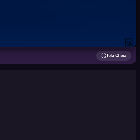
Tela Cheia