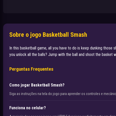
Sobre o jogo Basketball Smash
In this basketball game, all you have to do is keep dunking those s
you unlock all the balls? Jump with the ball and shoot the basket w
Perguntas Frequentes
Como jogar Basketball Smash?
Siga as instruções na tela do jogo para aprender os controles e mecâni
Funciona no celular?