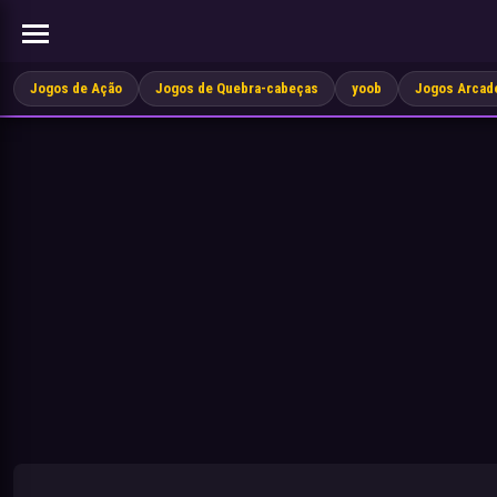
Jogos de Ação
Jogos de Quebra-cabeças
yoob
Jogos Arcad