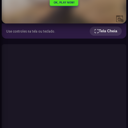
Tela Cheia
Use controles na tela ou teclado.