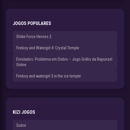
JOGOS POPULARES
Strike Force Heroes 2
Fireboy and Watergirl 4: Crystal Temple
Enrolados: Problema em Dobro – Jogo Grátis da Rapunzel
Online
Fireboy and watergirl 3 in the ice temple
KIZI JOGOS
Sobre