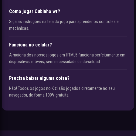
Como jogar Cubinho wr?
Siga as instruções na tela do jogo para aprender os controles e
mecânicas.
Funciona no celular?
A maioria dos nossos jogos em HTML5 funciona perfeitamente em
dispositivos móveis, sem necessidade de download.
Precisa baixar alguma coisa?
Não! Todos os jogos no Kizi são jogados diretamente no seu
navegador, de forma 100% gratuita.