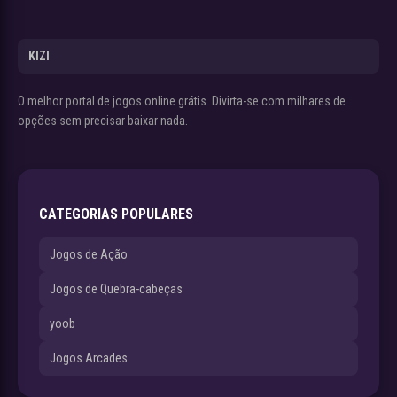
KIZI
O melhor portal de jogos online grátis. Divirta-se com milhares de
opções sem precisar baixar nada.
CATEGORIAS POPULARES
Jogos de Ação
Jogos de Quebra-cabeças
yoob
Jogos Arcades