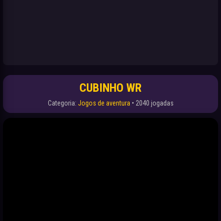
CUBINHO WR
Categoria:
Jogos de aventura
• 2040 jogadas