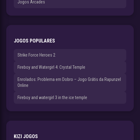
Jogos Arcades
JOGOS POPULARES
Strike Force Heroes 2
Fireboy and Watergirl 4: Crystal Temple
Enrolados: Problema em Dobro – Jogo Grátis da Rapunzel
Online
Fireboy and watergirl 3 in the ice temple
KIZI JOGOS