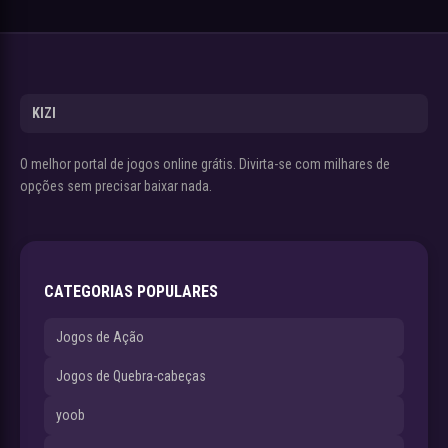
KIZI
O melhor portal de jogos online grátis. Divirta-se com milhares de
opções sem precisar baixar nada.
CATEGORIAS POPULARES
Jogos de Ação
Jogos de Quebra-cabeças
yoob