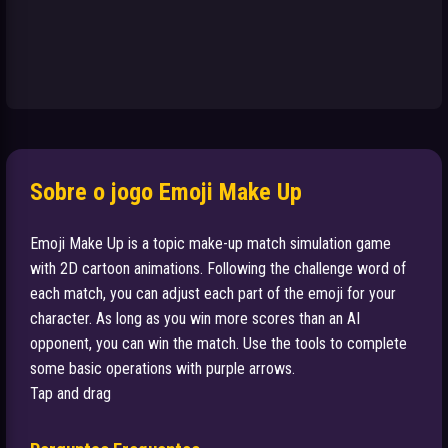
Sobre o jogo Emoji Make Up
Emoji Make Up is a topic make-up match simulation game
with 2D cartoon animations. Following the challenge word of
each match, you can adjust each part of the emoji for your
character. As long as you win more scores than an AI
opponent, you can win the match. Use the tools to complete
some basic operations with purple arrows.
Tap and drag