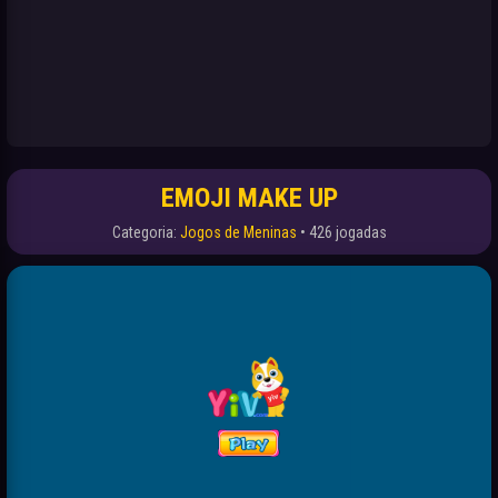
EMOJI MAKE UP
Categoria:
Jogos de Meninas
• 426 jogadas