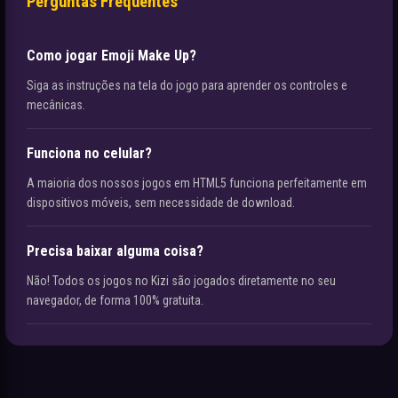
Perguntas Frequentes
Como jogar Emoji Make Up?
Siga as instruções na tela do jogo para aprender os controles e
mecânicas.
Funciona no celular?
A maioria dos nossos jogos em HTML5 funciona perfeitamente em
dispositivos móveis, sem necessidade de download.
Precisa baixar alguma coisa?
Não! Todos os jogos no Kizi são jogados diretamente no seu
navegador, de forma 100% gratuita.