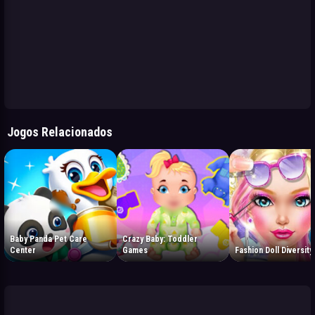
Jogos Relacionados
Baby Panda Pet Care
Crazy Baby: Toddler
Center
Games
Fashion Doll Diversity