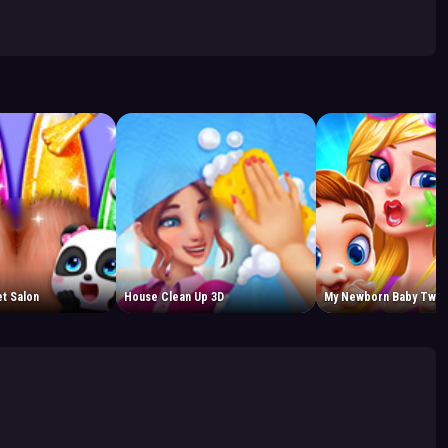
et Salon
House Clean Up 3D
My Newborn Baby Twin