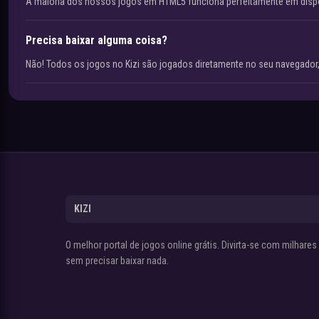
A maioria dos nossos jogos em HTML5 funciona perfeitamente em disp
Precisa baixar alguma coisa?
Não! Todos os jogos no Kizi são jogados diretamente no seu navegador,
KIZI
O melhor portal de jogos online grátis. Divirta-se com milhare
sem precisar baixar nada.