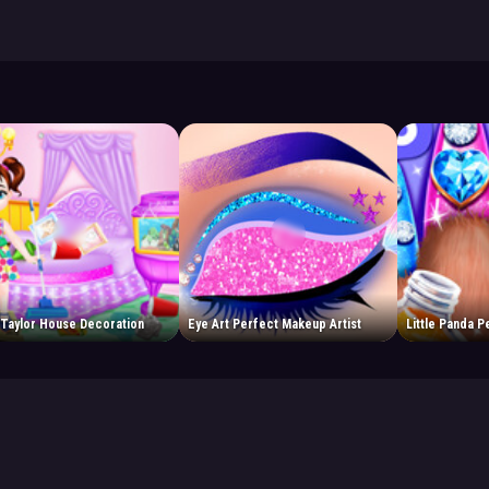
 Taylor House Decoration
Eye Art Perfect Makeup Artist
Little Panda P