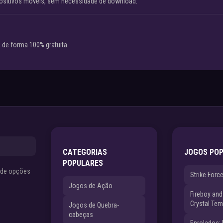
ositivos móveis, sem necessidade de download.
 de forma 100% gratuita.
CATEGORIAS
JOGOS PO
POPULARES
s de opções
Strike Forc
Jogos de Ação
Fireboy and 
Crystal Tem
Jogos de Quebra-
cabeças
Enrolados: