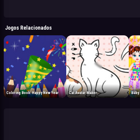
Jogos Relacionados
Coloring Book: Happy New Year
Cat Avatar Maker
Baby