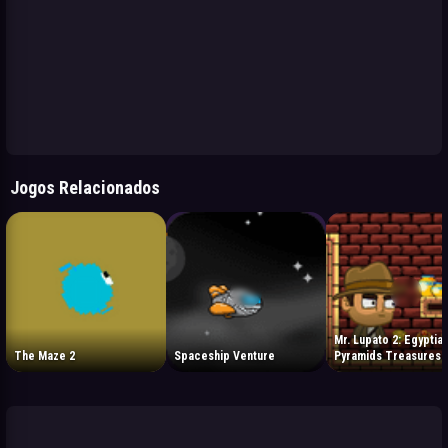
Jogos Relacionados
Mr. Lupato 2: Egyptia
The Maze 2
Spaceship Venture
Pyramids Treasures