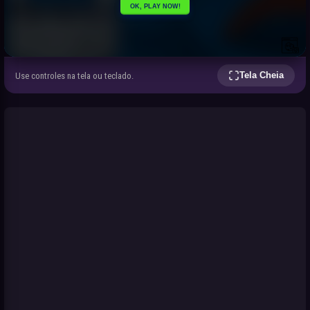
Tela Cheia
Use controles na tela ou teclado.