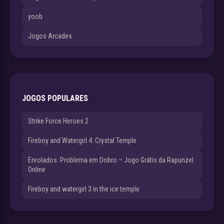
yoob
Jogos Arcades
JOGOS POPULARES
Strike Force Heroes 2
Fireboy and Watergirl 4: Crystal Temple
Enrolados: Problema em Dobro – Jogo Grátis da Rapunzel
Online
Fireboy and watergirl 3 in the ice temple