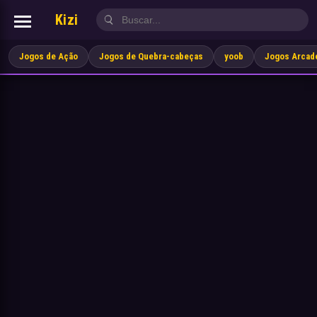
Kizi
Jogos de Ação
Jogos de Quebra-cabeças
yoob
Jogos Arcad