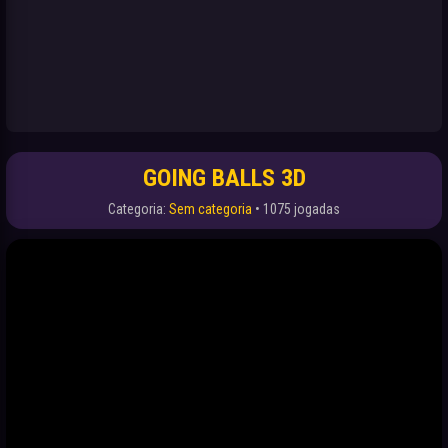
GOING BALLS 3D
Categoria:
Sem categoria
• 1075 jogadas