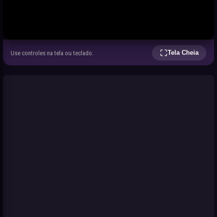
Tela Cheia
Use controles na tela ou teclado.