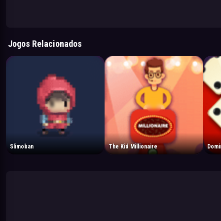
Jogos Relacionados
Slimoban
The Kid Millionaire
Domi