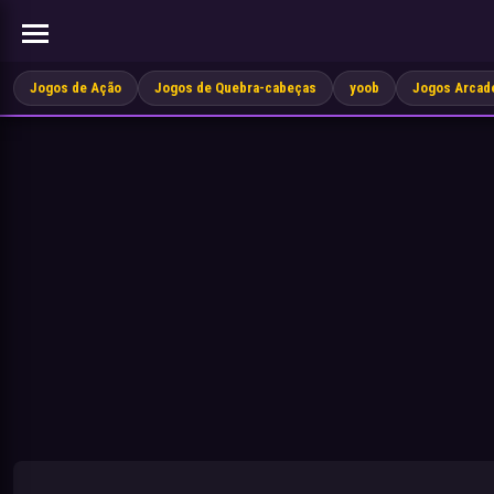
Jogos de Ação
Jogos de Quebra-cabeças
yoob
Jogos Arcad