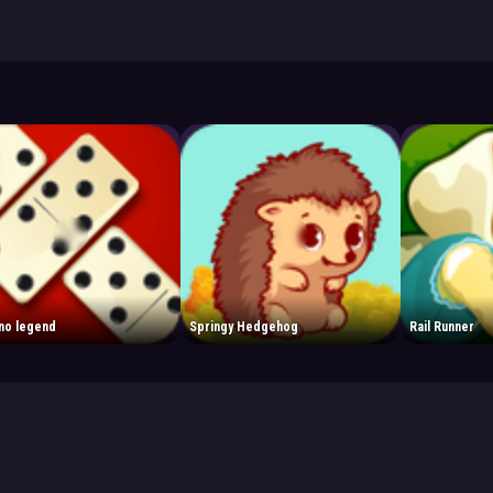
no legend
Springy Hedgehog
Rail Runner