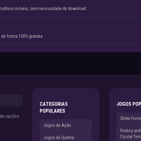
ositivos móveis, sem necessidade de download.
 de forma 100% gratuita.
CATEGORIAS
JOGOS PO
POPULARES
s de opções
Strike Forc
Jogos de Ação
Fireboy and 
Crystal Tem
Jogos de Quebra-