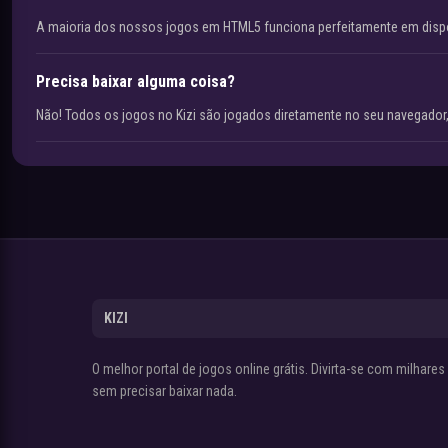
A maioria dos nossos jogos em HTML5 funciona perfeitamente em disp
Precisa baixar alguma coisa?
Não! Todos os jogos no Kizi são jogados diretamente no seu navegador,
KIZI
O melhor portal de jogos online grátis. Divirta-se com milhare
sem precisar baixar nada.