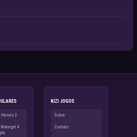
PULARES
KIZI JOGOS
e Heroes 2
Sobre
Watergirl 4:
Contato
ple