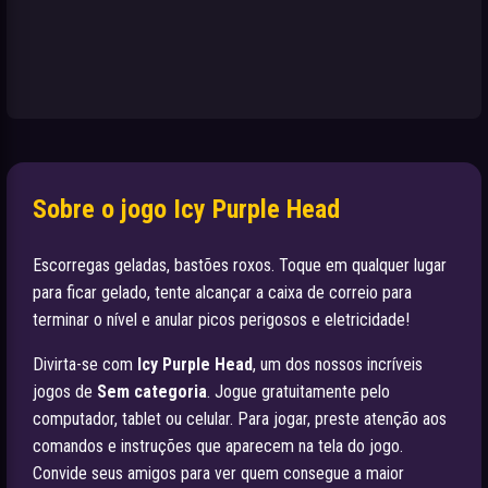
Sobre o jogo Icy Purple Head
Escorregas geladas, bastões roxos. Toque em qualquer lugar
para ficar gelado, tente alcançar a caixa de correio para
terminar o nível e anular picos perigosos e eletricidade!
Divirta-se com
Icy Purple Head
, um dos nossos incríveis
jogos de
Sem categoria
. Jogue gratuitamente pelo
computador, tablet ou celular. Para jogar, preste atenção aos
comandos e instruções que aparecem na tela do jogo.
Convide seus amigos para ver quem consegue a maior