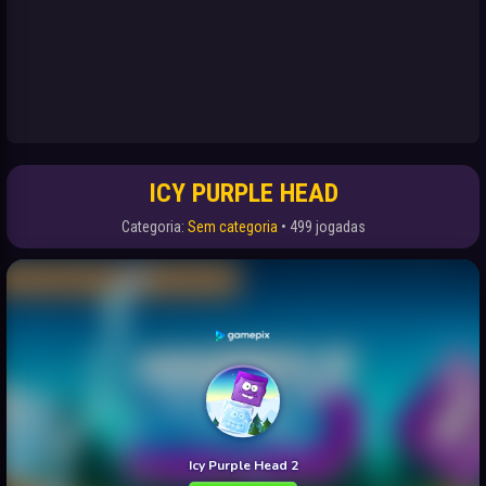
ICY PURPLE HEAD
Categoria:
Sem categoria
• 499 jogadas