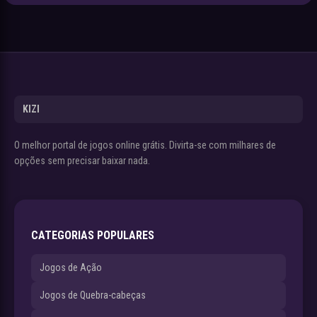
KIZI
O melhor portal de jogos online grátis. Divirta-se com milhares de
opções sem precisar baixar nada.
CATEGORIAS POPULARES
Jogos de Ação
Jogos de Quebra-cabeças