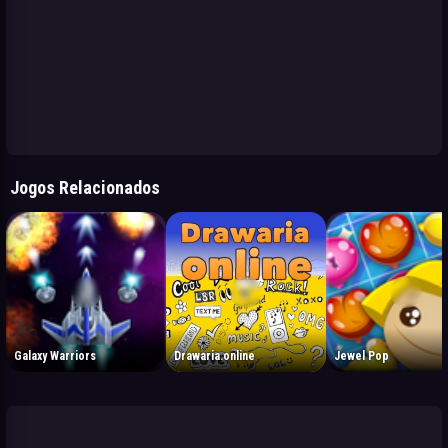
Jogos Relacionados
Galaxy Warriors
Drawaria.online
Jewel Pop