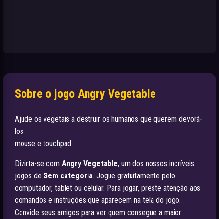
Sobre o jogo Angry Vegetable
Ajude os vegetais a destruir os humanos que querem devorá-
los
mouse e touchpad
Divirta-se com
Angry Vegetable
, um dos nossos incríveis
jogos de
Sem categoria
. Jogue gratuitamente pelo
computador, tablet ou celular. Para jogar, preste atenção aos
comandos e instruções que aparecem na tela do jogo.
Convide seus amigos para ver quem consegue a maior