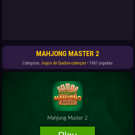
MAHJONG MASTER 2
Categoria:
Jogos de Quebra-cabeças
• 1661 jogadas