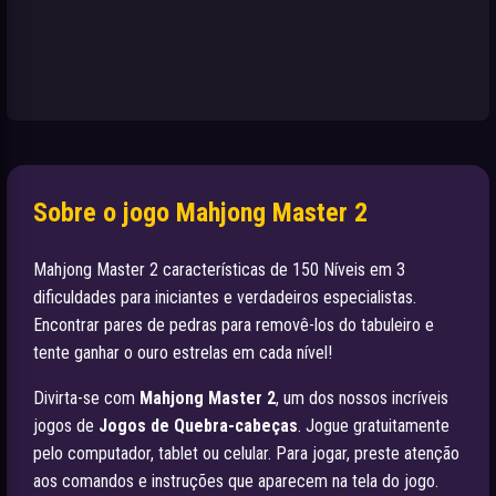
Sobre o jogo Mahjong Master 2
Mahjong Master 2 características de 150 Níveis em 3
dificuldades para iniciantes e verdadeiros especialistas.
Encontrar pares de pedras para removê-los do tabuleiro e
tente ganhar o ouro estrelas em cada nível!
Divirta-se com
Mahjong Master 2
, um dos nossos incríveis
jogos de
Jogos de Quebra-cabeças
. Jogue gratuitamente
pelo computador, tablet ou celular. Para jogar, preste atenção
aos comandos e instruções que aparecem na tela do jogo.