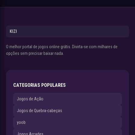
KIZI
O melhor portal de jogos online grátis. Divirta-se com milhares de
opções sem precisar baixar nada.
CATEGORIAS POPULARES
Jogos de Ação
Jogos de Quebra-cabeças
yoob
Jogos Arcades