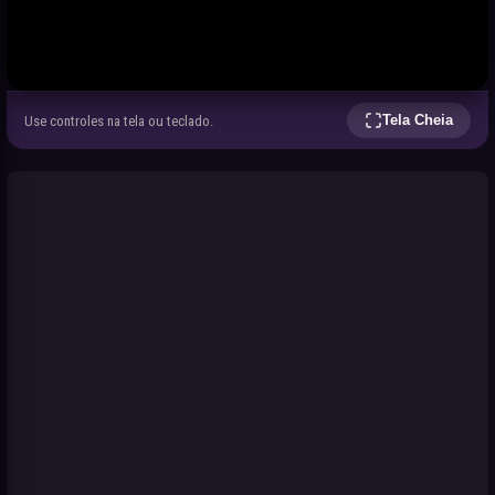
Tela Cheia
Use controles na tela ou teclado.