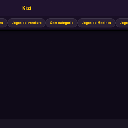
Kizi
es
Jogos de aventura
Sem categoria
Jogos de Meninas
Jogo