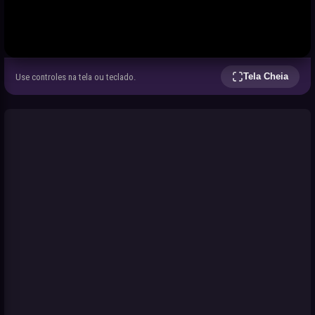
Tela Cheia
Use controles na tela ou teclado.