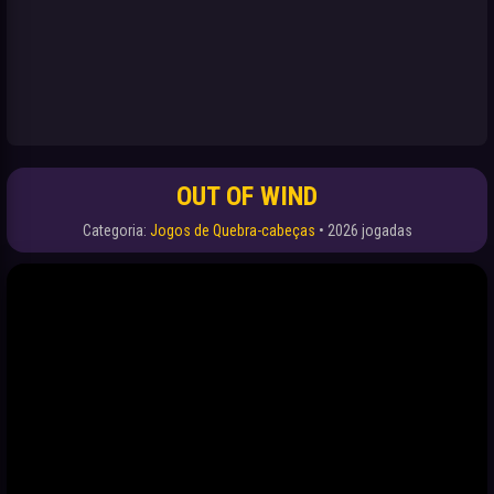
OUT OF WIND
Categoria:
Jogos de Quebra-cabeças
• 2026 jogadas