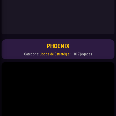
PHOENIX
Categoria:
Jogos de Estratégia
• 1817 jogadas