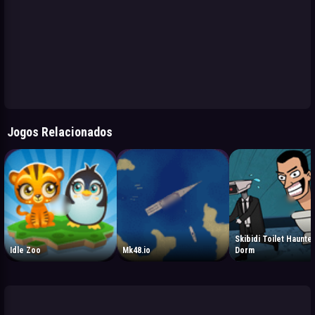
Jogos Relacionados
Skibidi Toilet Haunte
Idle Zoo
Mk48.io
Dorm