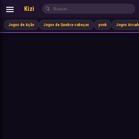
Kizi
Jogos de Ação
Jogos de Quebra-cabeças
yoob
Jogos Arcad