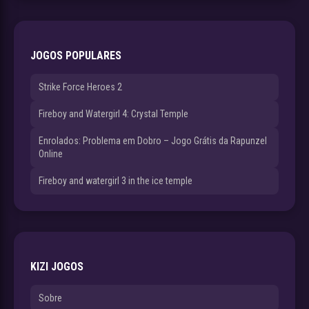
JOGOS POPULARES
Strike Force Heroes 2
Fireboy and Watergirl 4: Crystal Temple
Enrolados: Problema em Dobro – Jogo Grátis da Rapunzel
Online
Fireboy and watergirl 3 in the ice temple
KIZI JOGOS
Sobre