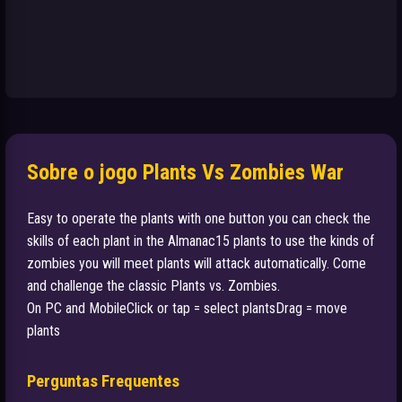
Sobre o jogo Plants Vs Zombies War
Easy to operate the plants with one button you can check the
skills of each plant in the Almanac15 plants to use the kinds of
zombies you will meet plants will attack automatically. Come
and challenge the classic Plants vs. Zombies.
On PC and MobileClick or tap = select plantsDrag = move
plants
Perguntas Frequentes