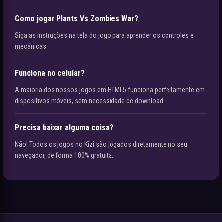
Como jogar Plants Vs Zombies War?
Siga as instruções na tela do jogo para aprender os controles e
mecânicas.
Funciona no celular?
A maioria dos nossos jogos em HTML5 funciona perfeitamente em
dispositivos móveis, sem necessidade de download.
Precisa baixar alguma coisa?
Não! Todos os jogos no Kizi são jogados diretamente no seu
navegador, de forma 100% gratuita.