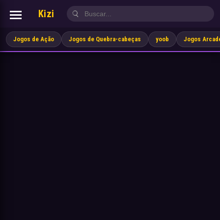
Kizi
Jogos de Ação
Jogos de Quebra-cabeças
yoob
Jogos Arcad