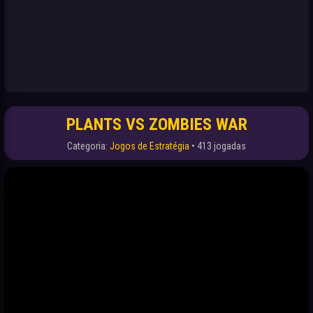
PLANTS VS ZOMBIES WAR
Categoria:
Jogos de Estratégia
• 413 jogadas