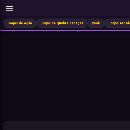
Jogos de Ação
Jogos de Quebra-cabeças
yoob
Jogos Arcad