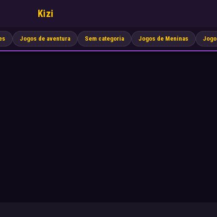
Kizi
es
Jogos de aventura
Sem categoria
Jogos de Meninas
Jogo