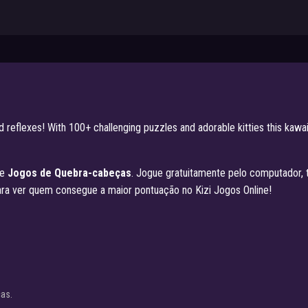
nd reflexes! With 100+ challenging puzzles and adorable kitties this ka
de
Jogos de Quebra-cabeças
. Jogue gratuitamente pelo computador, t
ara ver quem consegue a maior pontuação no Kizi Jogos Online!
cas.