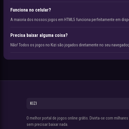
Funciona no celular?
A maioria dos nossos jogos em HTML5 funciona perfeitamente em disp
Precisa baixar alguma coisa?
Não! Todos os jogos no Kizi são jogados diretamente no seu navegador,
KIZI
O melhor portal de jogos online grátis. Divirta-se com milhare
sem precisar baixar nada.