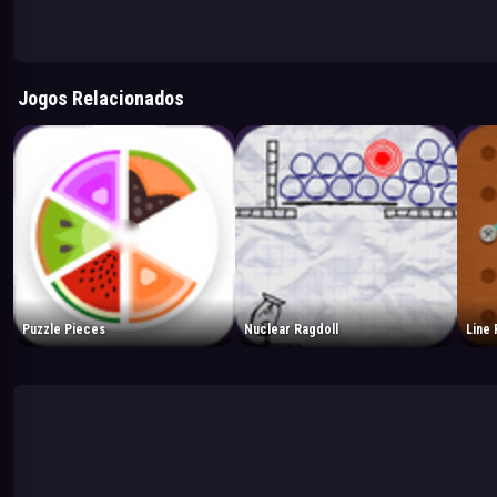
Jogos Relacionados
Puzzle Pieces
Nuclear Ragdoll
Line 