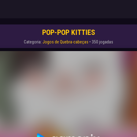
POP-POP KITTIES
Categoria:
Jogos de Quebra-cabeças
• 350 jogadas