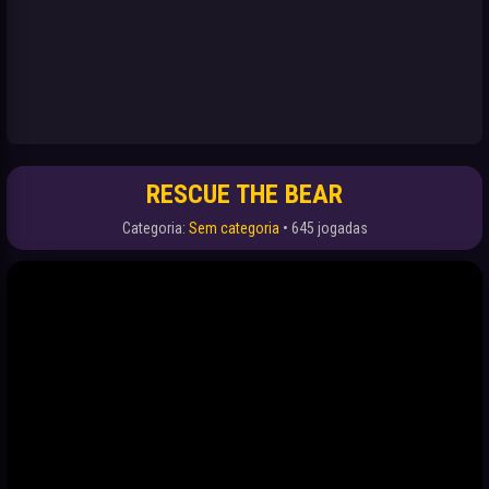
RESCUE THE BEAR
Categoria:
Sem categoria
• 645 jogadas