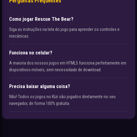
Perguntas Frequentes
Como jogar Rescue The Bear?
Siga as instruções na tela do jogo para aprender os controles e
mecânicas.
Funciona no celular?
A maioria dos nossos jogos em HTML5 funciona perfeitamente em
dispositivos móveis, sem necessidade de download.
Precisa baixar alguma coisa?
Não! Todos os jogos no Kizi são jogados diretamente no seu
navegador, de forma 100% gratuita.