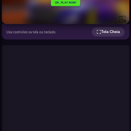
Tela Cheia
Use controles na tela ou teclado.