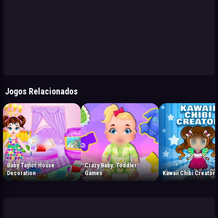
Jogos Relacionados
Baby Taylor House
Crazy Baby: Toddler
Decoration
Games
Kawaii Chibi Creator