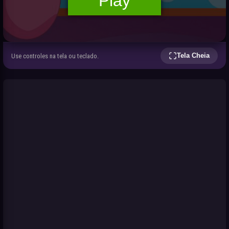
Tela Cheia
Use controles na tela ou teclado.