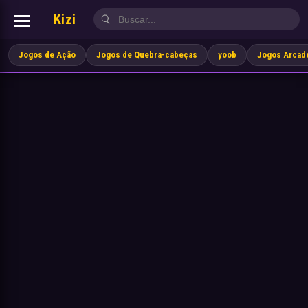
Kizi
Jogos de Ação
Jogos de Quebra-cabeças
yoob
Jogos Arcad