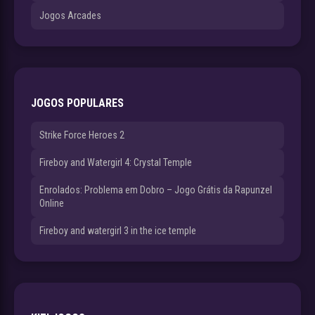
Jogos Arcades
JOGOS POPULARES
Strike Force Heroes 2
Fireboy and Watergirl 4: Crystal Temple
Enrolados: Problema em Dobro – Jogo Grátis da Rapunzel
Online
Fireboy and watergirl 3 in the ice temple