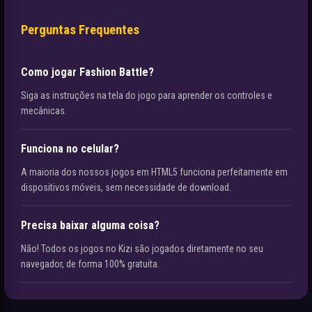
Perguntas Frequentes
Como jogar Fashion Battle?
Siga as instruções na tela do jogo para aprender os controles e
mecânicas.
Funciona no celular?
A maioria dos nossos jogos em HTML5 funciona perfeitamente em
dispositivos móveis, sem necessidade de download.
Precisa baixar alguma coisa?
Não! Todos os jogos no Kizi são jogados diretamente no seu
navegador, de forma 100% gratuita.