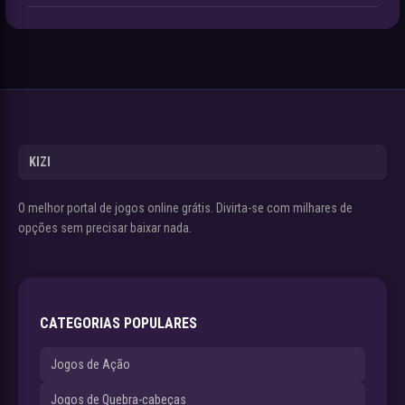
KIZI
O melhor portal de jogos online grátis. Divirta-se com milhares de
opções sem precisar baixar nada.
CATEGORIAS POPULARES
Jogos de Ação
Jogos de Quebra-cabeças