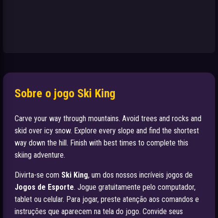
Sobre o jogo Ski King
Carve your way through mountains. Avoid trees and rocks and
skid over icy snow. Explore every slope and find the shortest
way down the hill. Finish with best times to complete this
skiing adventure.
Divirta-se com
Ski King
, um dos nossos incríveis jogos de
Jogos de Esporte
. Jogue gratuitamente pelo computador,
tablet ou celular. Para jogar, preste atenção aos comandos e
instruções que aparecem na tela do jogo. Convide seus