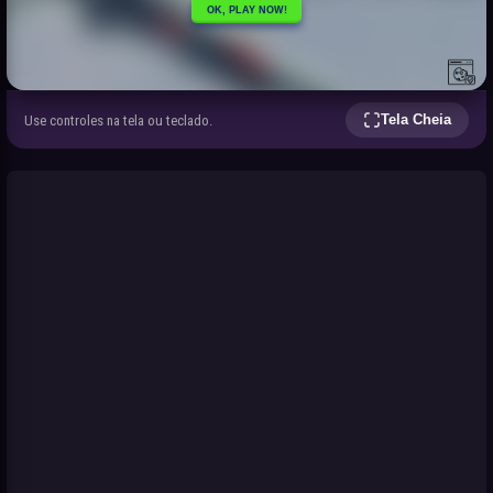
Tela Cheia
Use controles na tela ou teclado.