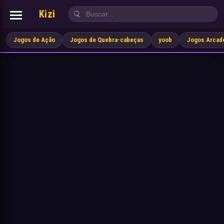
Kizi
Jogos de Ação
Jogos de Quebra-cabeças
yoob
Jogos Arcad