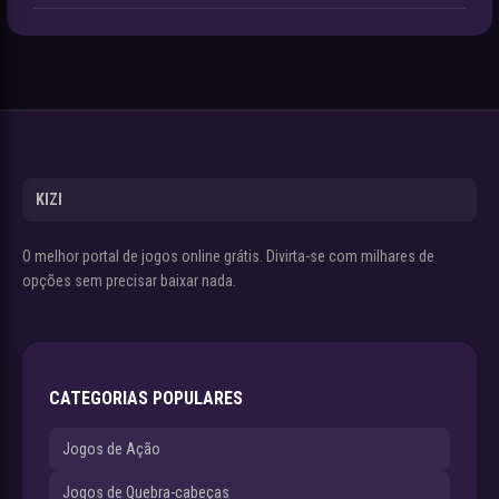
KIZI
O melhor portal de jogos online grátis. Divirta-se com milhares de
opções sem precisar baixar nada.
CATEGORIAS POPULARES
Jogos de Ação
Jogos de Quebra-cabeças