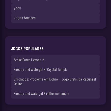
yoob
Jogos Arcades
JOGOS POPULARES
Strike Force Heroes 2
Fireboy and Watergirl 4: Crystal Temple
Enrolados: Problema em Dobro – Jogo Grátis da Rapunzel
Online
Fireboy and watergirl 3 in the ice temple