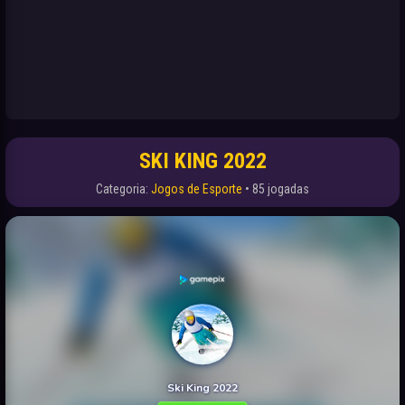
SKI KING 2022
Categoria:
Jogos de Esporte
• 85 jogadas