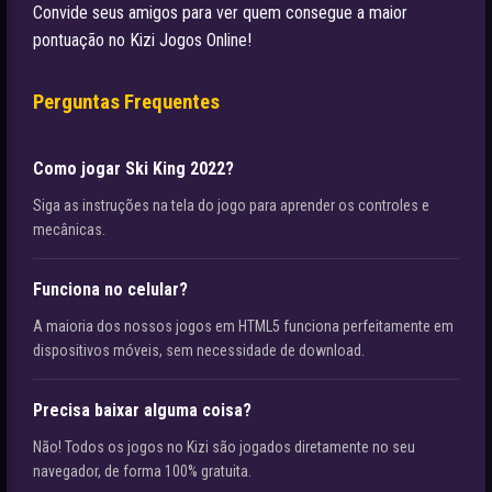
Convide seus amigos para ver quem consegue a maior
pontuação no Kizi Jogos Online!
Perguntas Frequentes
Como jogar Ski King 2022?
Siga as instruções na tela do jogo para aprender os controles e
mecânicas.
Funciona no celular?
A maioria dos nossos jogos em HTML5 funciona perfeitamente em
dispositivos móveis, sem necessidade de download.
Precisa baixar alguma coisa?
Não! Todos os jogos no Kizi são jogados diretamente no seu
navegador, de forma 100% gratuita.