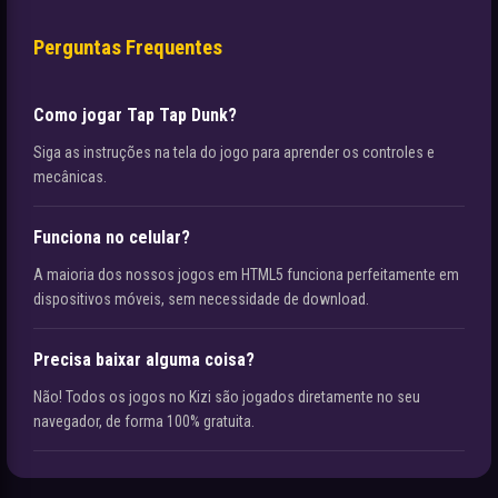
Perguntas Frequentes
Como jogar Tap Tap Dunk?
Siga as instruções na tela do jogo para aprender os controles e
mecânicas.
Funciona no celular?
A maioria dos nossos jogos em HTML5 funciona perfeitamente em
dispositivos móveis, sem necessidade de download.
Precisa baixar alguma coisa?
Não! Todos os jogos no Kizi são jogados diretamente no seu
navegador, de forma 100% gratuita.