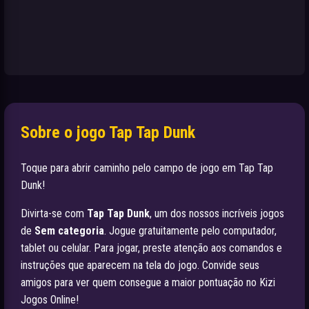
Sobre o jogo Tap Tap Dunk
Toque para abrir caminho pelo campo de jogo em Tap Tap
Dunk!
Divirta-se com
Tap Tap Dunk
, um dos nossos incríveis jogos
de
Sem categoria
. Jogue gratuitamente pelo computador,
tablet ou celular. Para jogar, preste atenção aos comandos e
instruções que aparecem na tela do jogo. Convide seus
amigos para ver quem consegue a maior pontuação no Kizi
Jogos Online!