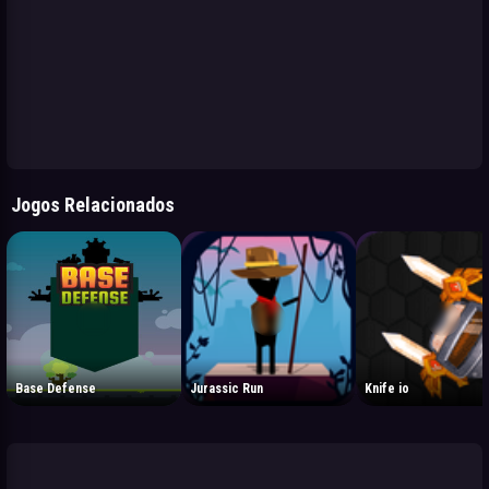
Jogos Relacionados
Base Defense
Jurassic Run
Knife io