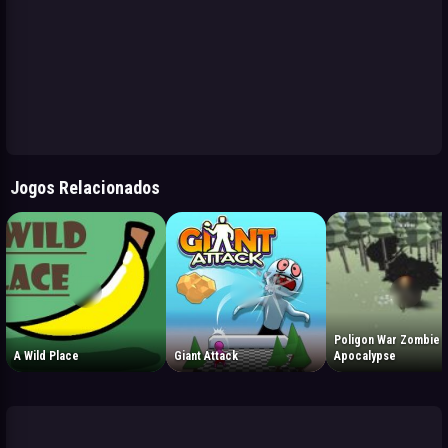
Jogos Relacionados
Poligon War Zombie
A Wild Place
Giant Attack
Apocalypse