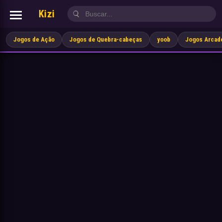
Kizi
Jogos de Ação
Jogos de Quebra-cabeças
yoob
Jogos Arcad