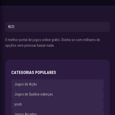
KIZI
O melhor portal de jogos online grátis. Divirta-se com milhares de
opções sem precisar baixar nada.
CATEGORIAS POPULARES
Jogos de Ação
Jogos de Quebra-cabeças
yoob
Jogos Arcades