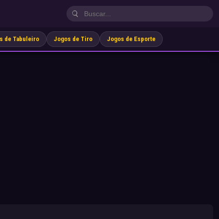
s de Tabuleiro
Jogos de Tiro
Jogos de Esporte