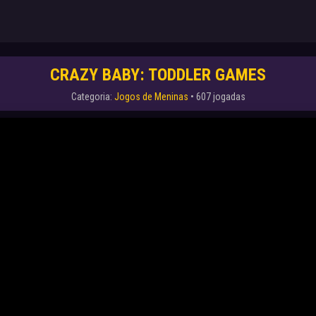
CRAZY BABY: TODDLER GAMES
Categoria:
Jogos de Meninas
• 607 jogadas