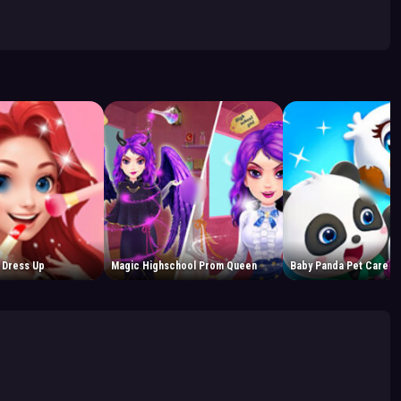
 Dress Up
Magic Highschool Prom Queen
Baby Panda Pet Care C