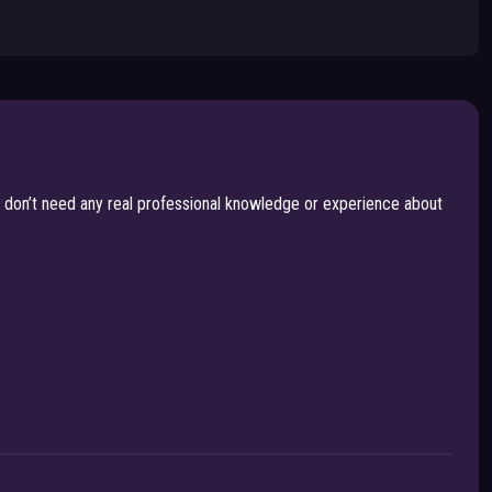
 don’t need any real professional knowledge or experience about