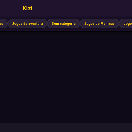
Kizi
es
Jogos de aventura
Sem categoria
Jogos de Meninas
Jogo