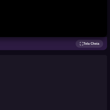
Tela Cheia