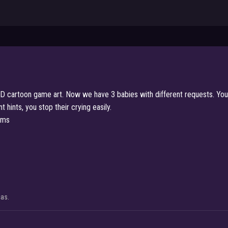
2D cartoon game art. Now we have 3 babies with different requests. You
 hints, you stop their crying easily.
ems
cas.