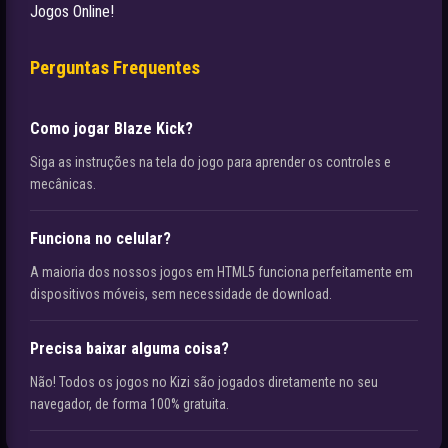
Jogos Online!
Perguntas Frequentes
Como jogar Blaze Kick?
Siga as instruções na tela do jogo para aprender os controles e
mecânicas.
Funciona no celular?
A maioria dos nossos jogos em HTML5 funciona perfeitamente em
dispositivos móveis, sem necessidade de download.
Precisa baixar alguma coisa?
Não! Todos os jogos no Kizi são jogados diretamente no seu
navegador, de forma 100% gratuita.