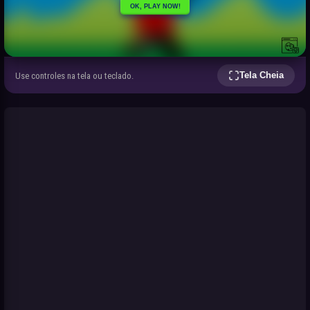
Tela Cheia
Use controles na tela ou teclado.