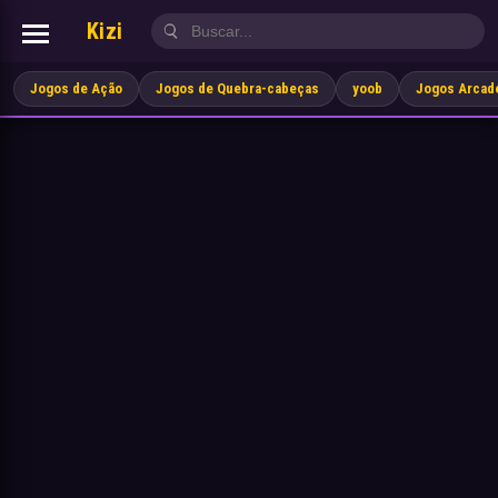
Kizi
Jogos de Ação
Jogos de Quebra-cabeças
yoob
Jogos Arcad