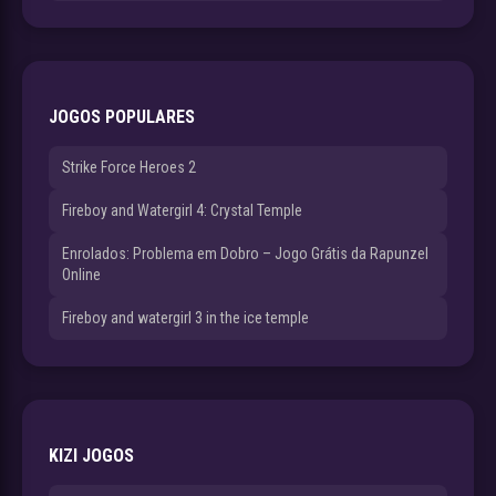
JOGOS POPULARES
Strike Force Heroes 2
Fireboy and Watergirl 4: Crystal Temple
Enrolados: Problema em Dobro – Jogo Grátis da Rapunzel
Online
Fireboy and watergirl 3 in the ice temple
KIZI JOGOS