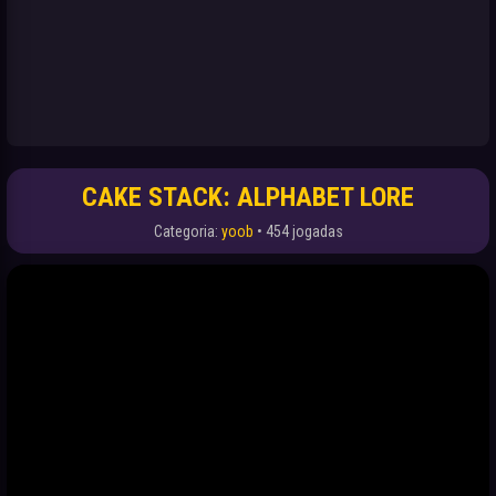
CAKE STACK: ALPHABET LORE
Categoria:
yoob
• 454 jogadas