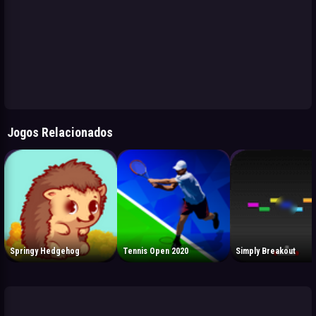
Jogos Relacionados
Springy Hedgehog
Tennis Open 2020
Simply Breakout