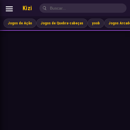
Kizi
Jogos de Ação
Jogos de Quebra-cabeças
yoob
Jogos Arcad