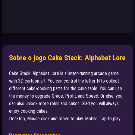
Sobre o jogo Cake Stack: Alphabet Lore
Cake Stack: Alphabet Lore is a letter-running arcade game
with 3D cartoon art. You can control the letter N to collect
different cake-cooking parts for the cake table. You can use
the money to upgrade Grace, Profit, and Speed. Or else, you
can also unlock more roles and cakes. Glad you will always
enjoy cooking cakes.
Desktop, Mouse click and move to play. Mobile, Tap to play.