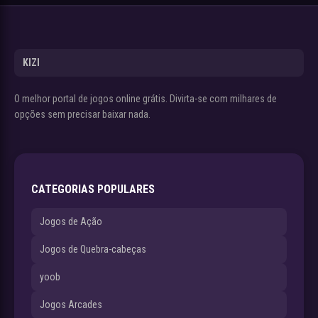
KIZI
O melhor portal de jogos online grátis. Divirta-se com milhares de
opções sem precisar baixar nada.
CATEGORIAS POPULARES
Jogos de Ação
Jogos de Quebra-cabeças
yoob
Jogos Arcades