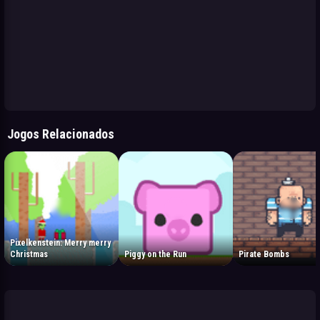
Jogos Relacionados
Pixelkenstein: Merry merry
Christmas
Piggy on the Run
Pirate Bombs