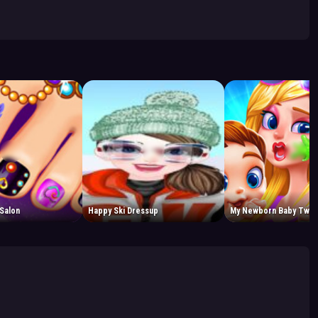
 Salon
Happy Ski Dressup
My Newborn Baby Twin