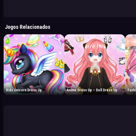
Jogos Relacionados
Kids Unicorn Dress Up
Anime Dress Up – Doll Dress Up
Fashi