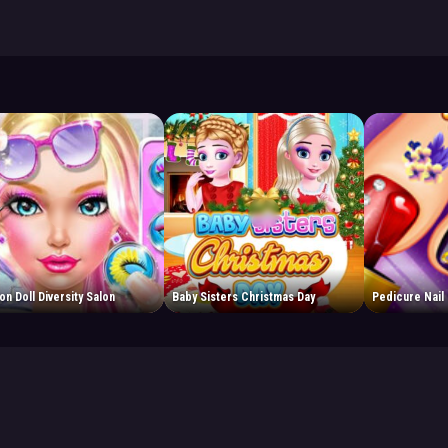
on Doll Diversity Salon
Baby Sisters Christmas Day
Pedicure Nail