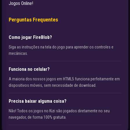
Jogos Online!
Perguntas Frequentes
Como jogar FireBlob?
Siga as instruções na tela do jogo para aprender os controles e
mecânicas.
Funciona no celular?
A maioria dos nossos jogos em HTML5 funciona perfeitamente em
dispositivos móveis, sem necessidade de download.
Precisa baixar alguma coisa?
Não! Todos os jogos no Kizi são jogados diretamente no seu
navegador, de forma 100% gratuita.