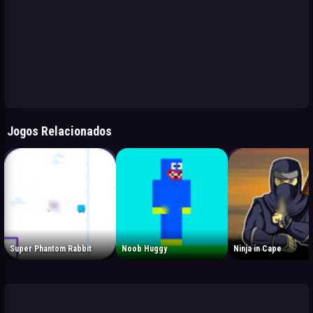
Jogos Relacionados
Super Phantom Rabbit
Noob Huggy
Ninja in Cape