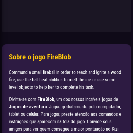
Sobre o jogo FireBlob
Command a small fireball in order to reach and ignite a wood
fire; use the ball heat abilities to melt the ice or use some
level objects to help her to complete his task.
Divirta-se com
FireBlob
, um dos nossos incríveis jogos de
Jogos de aventura
. Jogue gratuitamente pelo computador,
tablet ou celular. Para jogar, preste atenção aos comandos e
instruções que aparecem na tela do jogo. Convide seus
amigos para ver quem consegue a maior pontuação no Kizi