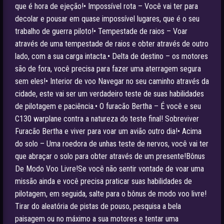
que é hora de ejeção!• Impossível rota – Você vai ter para
decolar e pousar em quase impossível lugares, que é o seu
trabalho de guerra piloto!• Tempestade de raios – Voar
através de uma tempestade de raios e obter através de outro
lado, com a sua carga intacta.• Delta de destino – os motores
são de fora, você precisa para fazer uma aterragem segura
sem eles!• Interior de voo Navegar no seu caminho através da
cidade, este vai ser um verdadeiro teste de suas habilidades
de pilotagem e paciência.• O furacão Bertha – É você e seu
C130 warplane contra a natureza do teste final! Sobreviver
Furacão Bertha e viver para voar um avião outro dia!• Acima
do solo – Uma roedora de unhas teste de nervos, você vai ter
que abraçar o solo para obter através de um presente!Bônus
De Modo Voo Livre!Se você não sentir vontade de voar uma
missão ainda e você precisa praticar suas habilidades de
pilotagem, em seguida, salte para o bônus de modo voo livre!
Tirar do aleatória de pistas de pouso, pesquisa a bela
paisagem ou no máximo a sua motores e tentar uma