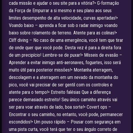
cada missão e ajudar o seu site para a vitória?• G-formação
da Força de Empurrar a si mesmo e seu plano aos seus
limites desempenho de alta velocidade, curvas apertadas!•
Voando baixo – aprenda a ficar sob o radar inimigo voando
baixo sobre rolamento de terreno. Atente para as colinas!•
Cliff diving – No caso de uma emergência, você tem que tirar
de onde quer que você pode. Desta vez é para a direita fora
de um precipício! Lembre-se de puxar!• Mísseis de evasão –
Aprender a evitar inimigo anti-aeronaves, foguetes, isso será
muito útil para posterior missões!• Montanha aterragem,
descolagem e a aterragem em um nevado da montanha do
pico, você vai precisar de ser gentil com os controles e
atente para o tempo!• Estreito falésias Que a diferença
parece demasiado estreito! Seu único caminho através vai
ser para voar através de lado, boa sorte!• Covert ops –
Encontrar o seu caminho, no entanto, você pode, permanecer
escondidos!• Um pouso rápido – Pousar com segurança em
uma pista curta, você terá que ter o seu ângulo correto de