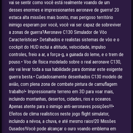
vai se sentir como você está realmente voando de um
desses enormes e impressionantes aeronave de guerra! 20
estaca alta missões mais bonito, mas perigoso território
inimigo esperam por você, você vai ser capaz de sobreviver
a zonas de guerra?Aeronave C130 Simulador de Vôo
Características• Detalhados e realistas sistemas de vôo e o
cockpit do HUD inclui a altitude, velocidade, impulso
controles, freio a ar, a força-g, a guinada do leme, e o trem de
pouso.• Voo de física modelado sobre o real aeronave C130,
ele vai levar toda a sua habilidade para dominar este exigente
guerra besta.• Cuidadosamente desenhados C130 modelo de
avião, com plena zona de combate pintura de camuflagem
trabalho!• Impressionante terreno em 3D para voar mais,
incluindo montanhas, desertos, cidades, rios e oceanos.
Apenas atente para o inimigo anti-aeronaves posições!!!•
Efeitos de clima realísticos neste jogo flight simulator,
incluindo a névoa, a chuva, e até mesmo raios!20 Missões
Ousados!Você pode alcançar o ouro voando emblema em