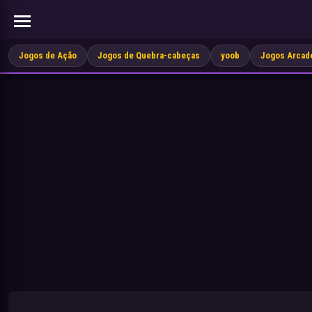
Jogos de Ação
Jogos de Quebra-cabeças
yoob
Jogos Arcad