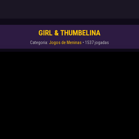
GIRL & THUMBELINA
Categoria:
Jogos de Meninas
• 1537 jogadas