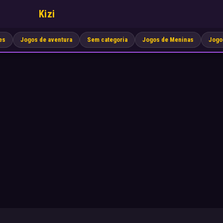
Kizi
es
Jogos de aventura
Sem categoria
Jogos de Meninas
Jogo