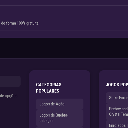
 de forma 100% gratuita.
CATEGORIAS
JOGOS PO
POPULARES
s de opções
Strike Forc
Jogos de Ação
Fireboy and 
Crystal Tem
Jogos de Quebra-
cabeças
Enrolados: