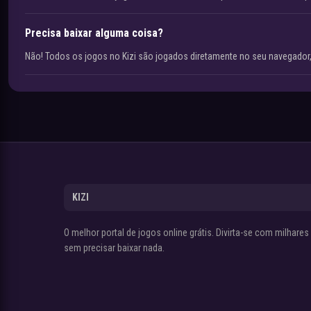
Precisa baixar alguma coisa?
Não! Todos os jogos no Kizi são jogados diretamente no seu navegador,
KIZI
O melhor portal de jogos online grátis. Divirta-se com milhare
sem precisar baixar nada.